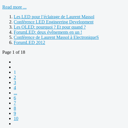
Read more ...
Les LED pour l’éclairage de Laurent Massol
Conférence LED Engineering Development
Les OLED: pourquoi ? Et pour quand ?
ForumLED: deux évênements en un !
Conférence de Laurent Massol à ElectroniqueS
ForumLED 2012
Page 1 of 18
1
2
3
4
...
6
7
8
9
10