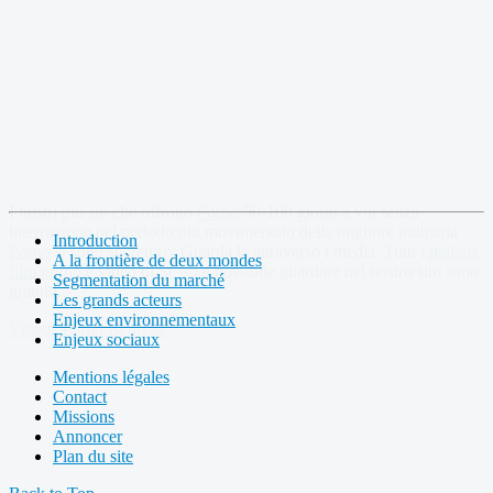
I nostri piu siti che offrono
Porno
50-100 giorni a voi senza
interruzione nel periodo piu movimentato della migliore industria
Introduction
Porno
si sono seyrettiriy Guarda la attraverso i media. Tutti i
italiana
A la frontière de deux mondes
film porno
e video di
Sesso
e possibile guardare nel nostro sito sono
Segmentation du marché
gratuiti.
Les grands acteurs
Enjeux environnementaux
Videos Porno Beurette
Enjeux sociaux
Mentions légales
Contact
Missions
Annoncer
Plan du site