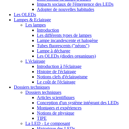
Impacts sociaux de l'émergence des LEDs
Adopter de nouvelles habitudes
Les OLEDs
Lampes & Eclairage
Les lampes
Introduction
Les différents types de lampes
Lampe incandescente et halogène
Tubes fluorescents ("néons")
Lampe à décharge
Les OLEDs (diodes organiques)
L'éclairage
Introduction à l'éclairage
Histoire de l'éclairage
Notions clefs d'éclairagisme
Le coût de l'éclairage
Dossiers techniques
Dossiers techniques
Articles scientifiques
Conception d'un système intégrant des LEDs
Montages et expériences
Notions de physique
TIPE
La LED - Le composant
Historique des LEDs