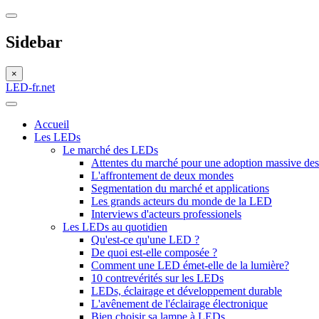
Sidebar
×
LED-fr.net
Accueil
Les LEDs
Le marché des LEDs
Attentes du marché pour une adoption massive d
L'affrontement de deux mondes
Segmentation du marché et applications
Les grands acteurs du monde de la LED
Interviews d'acteurs professionels
Les LEDs au quotidien
Qu'est-ce qu'une LED ?
De quoi est-elle composée ?
Comment une LED émet-elle de la lumière?
10 contrevérités sur les LEDs
LEDs, éclairage et développement durable
L'avênement de l'éclairage électronique
Bien choisir sa lampe à LEDs