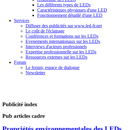
Les différents types de LEDs
Caractéristiques physiques d'une LED
Fonctionnement détaillé d'une LED
Services
Diffuser des publicités sur www.led-fr.net
Le coût de l'éclairage
Conférences et formations sur les LEDs
Evenements internationaux sur les LEDs
Interviews d'acteurs professionels
Expertise professionnelle sur les LEDs
Ressources externes sur les LEDs
Forum
Le forum, espace de dialogue
Newsletter
Publicité index
Pub articles cadre
Propriétés environnementales des LEDs