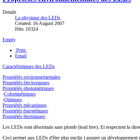
Details
La physique des LEDs
Created: 16 August 2007
Hits: 10324
Empty
Print
Email
Caractéristiques des LEDs
Propriétés environnementales
Propriétés électroniques
Propriétés photométriques
-
Colorimétriques
-
Optiques
Propriétés mécaniques
Propriétés énergétiques
Propriétés thermiques
Les LEDs sont désormais sans plomb (lead free). Et respectent la dir
Ceci permet aux LEDs d'être plus enclin ) assurer un développement 